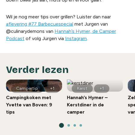
Wil je nog meer tips over grillen? Luister dan naar
aflevering #77 Barbecuespecial
met Jurgen van
@culinarydemons van
Hannah’s Hymer, de Camper
Podcast
of volg Jurgen via
Instagram
.
Verder lezen
Campertip
+1
Kerst
+1
Campingkoken met
Hannah’s Hymer –
Ze
Yvette van Boven: 9
Kerstdiner in de
spe
tips
camper
va