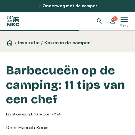
Spring naar de inhoud
check
Onderweg met de camper
menu
close
search
person
Menu
home
/
Inspiratie
/
Koken in de camper
Barbecueën op de
camping: 11 tips van
een chef
Laatst gewijzigd: 10 oktober 2024
Door Hannah König