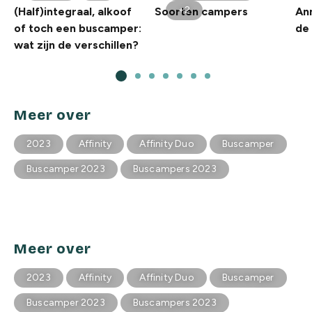
+2
(Half)integraal, alkoof
Soorten campers
An
of toch een buscamper:
de
wat zijn de verschillen?
Meer over
2023
Affinity
Affinity Duo
Buscamper
Buscamper 2023
Buscampers 2023
Meer over
2023
Affinity
Affinity Duo
Buscamper
Buscamper 2023
Buscampers 2023