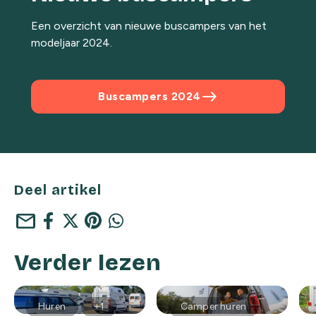
Een overzicht van nieuwe buscampers van het
modeljaar 2024.
east
Buscampers 2024
Deel artikel
mail
Verder lezen
Huren
+1
Camper huren