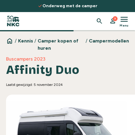
Spring naar de inhoud
check
nderweg met de camper
Ontdek rout
menu
close
search
person
Menu
home
/
Kennis
/
Camper kopen of
/
Campermodellen
huren
Buscampers 2023
Affinity Duo
Laatst gewijzigd: 5 november 2024