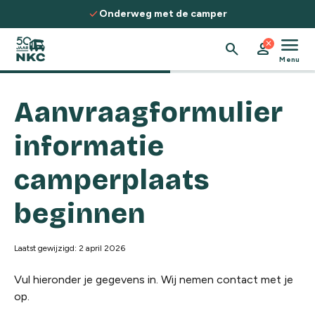
Spring naar de inhoud
check
Onderweg met de camper
menu
close
search
person
Menu
Aanvraagformulier
informatie
camperplaats
beginnen
Laatst gewijzigd: 2 april 2026
Vul hieronder je gegevens in. Wij nemen contact met je
op.