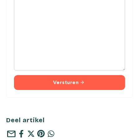
Versturen
arrow_forward
Deel artikel
mail