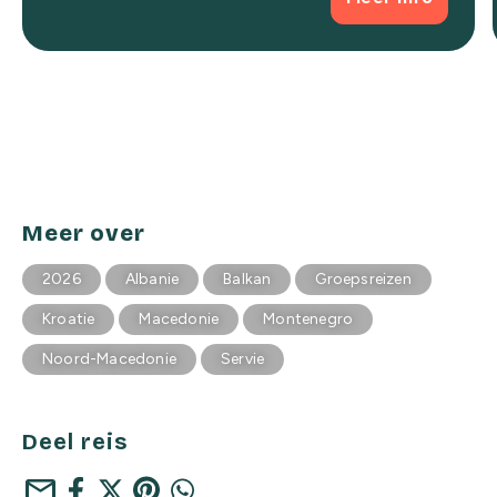
Meer over
2026
Albanie
Balkan
Groepsreizen
Kroatie
Macedonie
Montenegro
Noord-Macedonie
Servie
Deel reis
mail