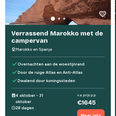
favorite
favorite
Verrassend Marokko met de
campervan
pin_drop
Marokko en Spanje
check
Overnachten aan de woestijnrand
check
Door de ruige Atlas en Anti-Atlas
check
Dwalend door koningssteden
calendar_month
4 oktober - 31
v.a. prijs p.p
€1645
oktober
schedule
28 dagen
Meer info