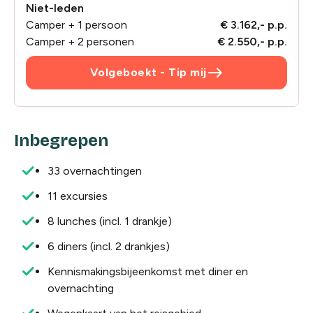
Niet-leden
Camper + 1 persoon
€ 3.162,- p.p.
Camper + 2 personen
€ 2.550,- p.p.
east
Volgeboekt - Tip mij
Inbegrepen
33 overnachtingen
11 excursies
8 lunches (incl. 1 drankje)
6 diners (incl. 2 drankjes)
Kennismakingsbijeenkomst met diner en
overnachting