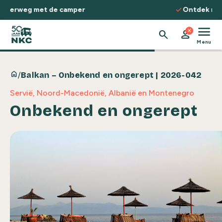
Spring naar de inhoud
check
Ontdek routes, kennis & inspiratie
menu
close
search
person
Menu
home
/
Balkan – Onbekend en ongerept | 2026-042
Servië, Noord-Macedonië, Albanië en Montenegro
Onbekend en ongerept