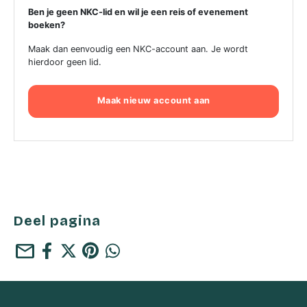
Ben je geen NKC-lid en wil je een reis of evenement
boeken?
Maak dan eenvoudig een NKC-account aan. Je wordt
hierdoor geen lid.
Maak nieuw account aan
Deel pagina
mail