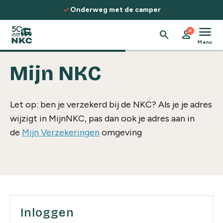
Spring naar de inhoud
check
Onderweg met de camper
menu
close
search
person
Menu
Mijn NKC
Let op: ben je verzekerd bij de NKC? Als je je adres
wijzigt in MijnNKC, pas dan ook je adres aan in
de
Mijn Verzekeringen
omgeving
Inloggen