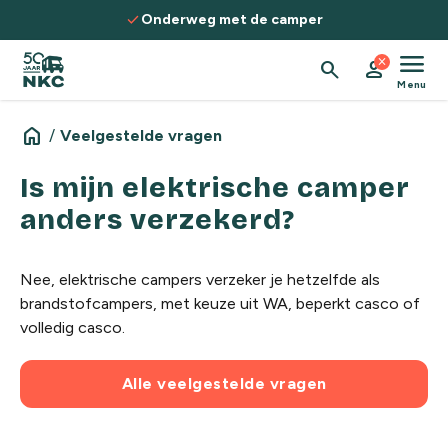
Spring naar de inhoud
check
Onderweg met de camper
menu
close
search
person
Menu
home
/
Veelgestelde vragen
Is mijn elektrische camper
anders verzekerd?
Nee, elektrische campers verzeker je hetzelfde als
brandstofcampers, met keuze uit WA, beperkt casco of
volledig casco.
Alle veelgestelde vragen