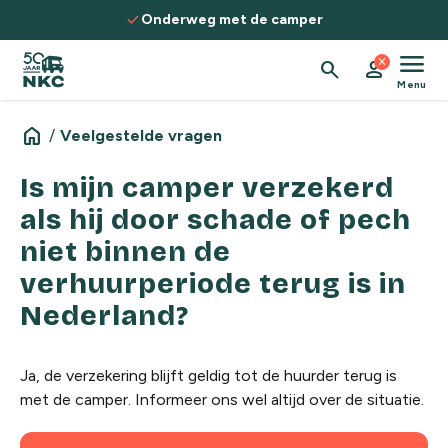
Spring naar de inhoud
check
Onderweg met de camper
menu
close
search
person
Menu
home
/
Veelgestelde vragen
Is mijn camper verzekerd
als hij door schade of pech
niet binnen de
verhuurperiode terug is in
Nederland?
Ja, de verzekering blijft geldig tot de huurder terug is
met de camper. Informeer ons wel altijd over de situatie.