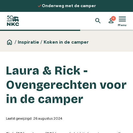
Spring naar de inhoud
check
Ontdek routes, kennis & inspiratie
menu
close
search
person
Menu
home
/
Inspiratie
/
Koken in de camper
Laura & Rick -
Ovengerechten voor
in de camper
Laatst gewijzigd: 26 augustus 2024