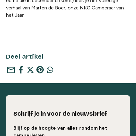
editie die in december uitkomt) lees je het volledige
verhaal van Marten de Boer, onze NKC Camperaar van
het Jaar.
Deel artikel
mail
Schrijf je in voor de nieuwsbrief
Blijf op de hoogte van alles rondom het
camperleven