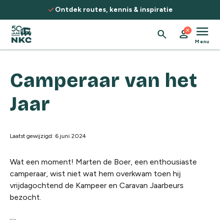
Spring naar de inhoud
check
Ontdek routes, kennis & inspiratie
menu
close
search
person
Menu
Camperaar van het
Jaar
Laatst gewijzigd: 6 juni 2024
Wat een moment! Marten de Boer, een enthousiaste
camperaar, wist niet wat hem overkwam toen hij
vrijdagochtend de Kampeer en Caravan Jaarbeurs
bezocht.