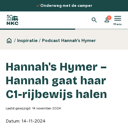
Spring naar de inhoud
check
Onderweg met de camper
menu
close
search
person
Menu
home
/
Inspiratie
/
Podcast Hannah’s Hymer
Hannah's Hymer –
Hannah gaat haar
C1-rijbewijs halen
Laatst gewijzigd: 14 november 2024
Datum: 14-11-2024