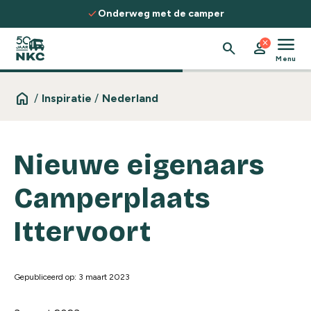
Spring naar de inhoud
check
Onderweg met de camper
menu
close
search
person
Menu
home
/
Inspiratie
/
Nederland
Nieuwe eigenaars
Camperplaats
Ittervoort
Gepubliceerd op: 3 maart 2023