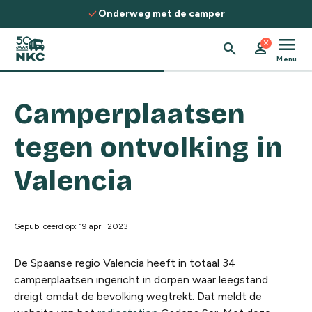
Spring naar de inhoud
check
Onderweg met de camper
menu
close
search
person
Menu
Camperplaatsen
tegen ontvolking in
Valencia
Gepubliceerd op: 19 april 2023
De Spaanse regio Valencia heeft in totaal 34
camperplaatsen ingericht in dorpen waar leegstand
dreigt omdat de bevolking wegtrekt. Dat meldt de