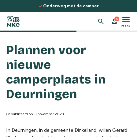
Spring naar de inhoud
check
Onderweg met de camper
menu
close
search
person
Menu
Plannen voor
nieuwe
camperplaats in
Deurningen
Gepubliceerd op: 3 november 2023
In Deurningen, in de gemeente Dinkelland, willen Gerard