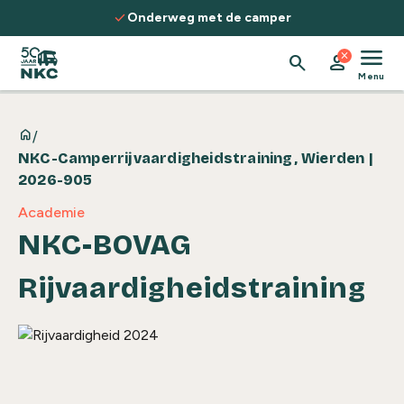
Spring naar de inhoud
check
Ontdek routes, kennis & inspiratie
menu
close
search
person
Menu
home
/
NKC-Camperrijvaardigheidstraining, Wierden |
2026-905
Academie
NKC-BOVAG
Rijvaardigheidstraining