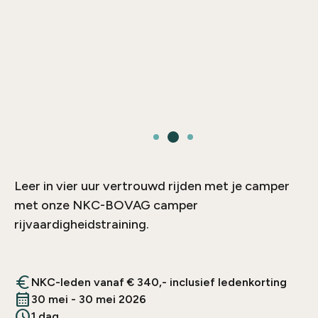
Leer in vier uur vertrouwd rijden met je camper
met onze NKC-BOVAG camper
rijvaardigheidstraining.
euro
NKC-leden vanaf € 340,- inclusief ledenkorting
calendar_month
30 mei - 30 mei 2026
schedule
1 dag