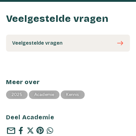
Veelgestelde vragen
east
Veelgestelde vragen
Meer over
2025
Academie
Kennis
Deel Academie
mail