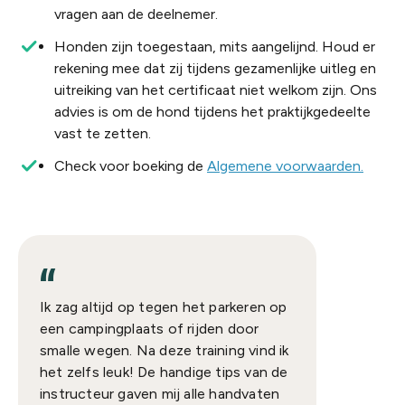
vragen aan de deelnemer.
Honden zijn toegestaan, mits aangelijnd. Houd er
rekening mee dat zij tijdens gezamenlijke uitleg en
uitreiking van het certificaat niet welkom zijn. Ons
advies is om de hond tijdens het praktijkgedeelte
vast te zetten.
Check voor boeking de
Algemene voorwaarden.
“
“
Ik zag altijd op tegen het parkeren op
Na een 
een campingplaats of rijden door
gereden
smalle wegen. Na deze training vind ik
te volg
het zelfs leuk! De handige tips van de
mijn dra
instructeur gaven mij alle handvaten
het best