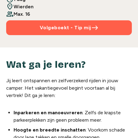
location_pin
Wierden
people
Max. 16
east
Volgeboekt - Tip mij
Wat ga je leren?
Jij leert ontspannen en zelfverzekerd rijden in jouw
camper. Het vakantiegevoel begint voortaan al bij
vertrek! Dit ga je leren:
Inparkeren en manoeuvreren
: Zelfs de krapste
parkeerplekken zijn geen probleem meer.
Hoogte en breedte inschatten
: Voorkom schade
door lage takken en smalle doorgangen.