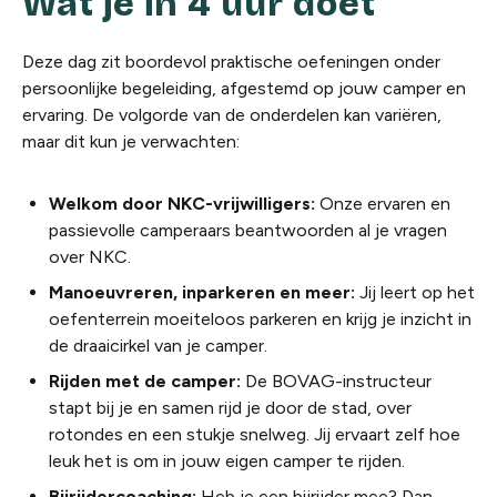
Wat je in 4 uur doet
Deze dag zit boordevol praktische oefeningen onder
persoonlijke begeleiding, afgestemd op jouw camper en
ervaring. De volgorde van de onderdelen kan variëren,
maar dit kun je verwachten:
Welkom door NKC-vrijwilligers:
Onze ervaren en
passievolle camperaars beantwoorden al je vragen
over NKC.
Manoeuvreren, inparkeren en meer:
Jij leert
op het
oefenterrein moeiteloos parkeren en krijg je inzicht in
de draaicirkel van je camper.
Rijden met de camper
:
De BOVAG-instructeur
stapt bij je en samen rijd je door de stad, over
rotondes en een stukje snelweg. Jij ervaart zelf hoe
leuk het is om in jouw eigen camper te rijden.
Bijrijdercoaching:
Heb je een bijrijder mee? Dan