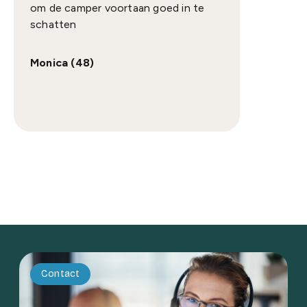
om de camper voortaan goed in te
maken he
schatten
over re
de leng
camper 
Monica (48)
waardev
geen sc
Hans (5
Contact