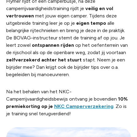
Hymer rijdt of een camperbusje, na deze
camperrijvaardigheidstraining rijdt je
veilig en vol
vertrouwen
met jouw eigen camper. Tijdens deze
uitgebreide training leer je op je
eigen tempo
alle
belangrijke rijtechnieken en breng je deze in de praktijk.
De BOVAG-instructeur stemt de training af op jou. Je
leert zowel
ontspannen rijden
op het oefenterrein van
de rijschool als op de openbare weg, zodat jij voortaan
zelfverzekerd achter het stuurt
stapt. Neem je een
bijrijder mee? Dan krijgt ook de bijrijder tips over o.a.
begeleiden bij manoeuvreren.
Na het behalen van het NKC-
Camperrijvaardigheidsbewijs ontvang je bovendien
10%
premiekorting op je
NKC Camperverzekering
. Zo is
je training snel terugverdiend!