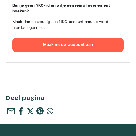
Ben je geen NKC-lid en wil je een reis of evenement
boeken?
Maak dan eenvoudig een NKC-account aan. Je wordt
hierdoor geen lid.
Maak nieuw account aan
Deel pagina
mail