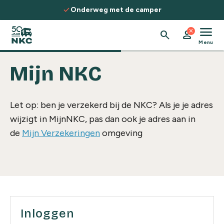
Spring naar de inhoud
check
Onderweg met de camper
menu
close
search
person
Menu
Mijn NKC
Let op: ben je verzekerd bij de NKC? Als je je adres
wijzigt in MijnNKC, pas dan ook je adres aan in
de
Mijn Verzekeringen
omgeving
Inloggen