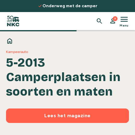
Spring naar de inhoud
check
Onderweg met de camper
menu
close
search
person
Menu
home
Kampeerauto
5-2013
Camperplaatsen in
soorten en maten
Lees het magazine