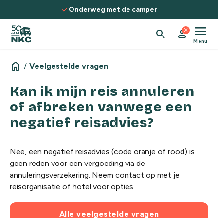
Spring naar de inhoud
check
Onderweg met de camper
menu
close
search
person
Menu
home
/
Veelgestelde vragen
Kan ik mijn reis annuleren
of afbreken vanwege een
negatief reisadvies?
Nee, een negatief reisadvies (code oranje of rood) is
geen reden voor een vergoeding via de
annuleringsverzekering. Neem contact op met je
reisorganisatie of hotel voor opties.
Alle veelgestelde vragen