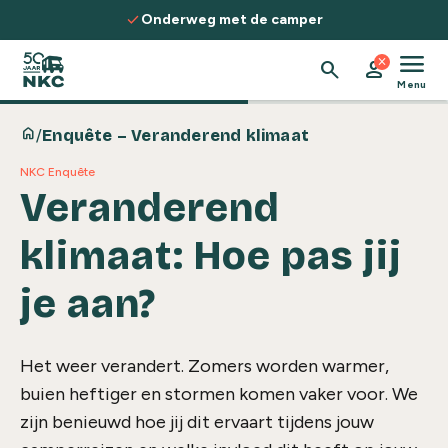
Spring naar de inhoud
check
Onderweg met de camper
menu
close
search
person
Menu
home
/
Enquête – Veranderend klimaat
NKC Enquête
Veranderend
klimaat: Hoe pas jij
je aan?
Het weer verandert. Zomers worden warmer,
buien heftiger en stormen komen vaker voor. We
zijn benieuwd hoe jij dit ervaart tijdens jouw