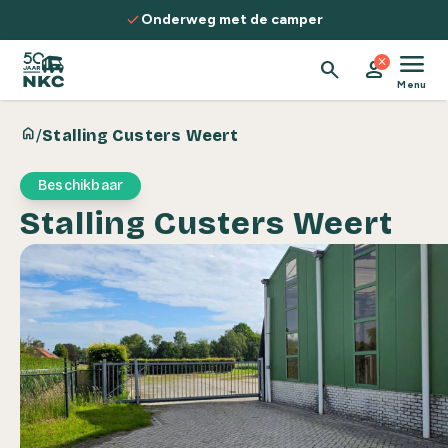
Spring naar de inhoud
check
Onderweg met de camper
menu
close
search
person
Menu
home
/
Stalling Custers Weert
Beschikbaar
Stalling Custers Weert