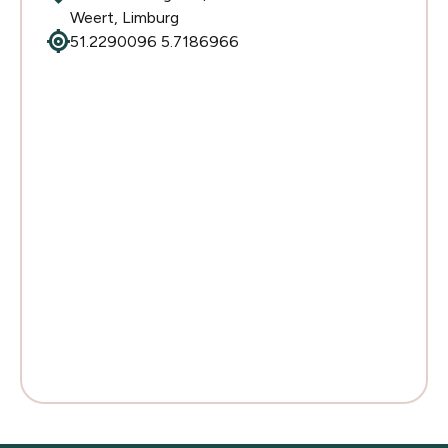
Weert, Limburg
my_location
51.2290096 5.7186966