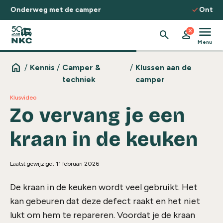
Spring naar de inhoud
check
Ontdek routes, kennis & inspiratie
menu
close
search
person
Menu
home
/
Kennis
/
Camper &
/
Klussen aan de
techniek
camper
Klusvideo
Zo vervang je een
kraan in de keuken
Laatst gewijzigd: 11 februari 2026
De kraan in de keuken wordt veel gebruikt. Het
kan gebeuren dat deze defect raakt en het niet
lukt om hem te repareren. Voordat je de kraan