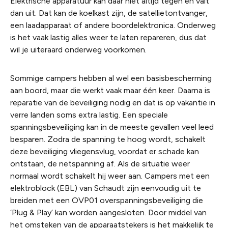
Elektrische apparatuur kan daar niet altijd tegen en valt
dan uit. Dat kan de koelkast zijn, de satellietontvanger,
een laadapparaat of andere boordelektronica. Onderweg
is het vaak lastig alles weer te laten repareren, dus dat
wil je uiteraard onderweg voorkomen.
Sommige campers hebben al wel een basisbescherming
aan boord, maar die werkt vaak maar één keer. Daarna is
reparatie van de beveiliging nodig en dat is op vakantie in
verre landen soms extra lastig. Een speciale
spanningsbeveiliging kan in de meeste gevallen veel leed
besparen. Zodra de spanning te hoog wordt, schakelt
deze beveiliging vliegensvlug, voordat er schade kan
ontstaan, de netspanning af. Als de situatie weer
normaal wordt schakelt hij weer aan. Campers met een
elektroblock (EBL) van Schaudt zijn eenvoudig uit te
breiden met een OVP01 overspanningsbeveiliging die
‘Plug & Play’ kan worden aangesloten. Door middel van
het omsteken van de apparaatstekers is het makkelijk te