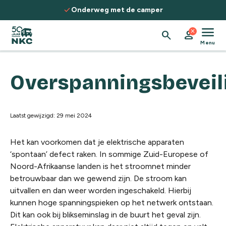
Spring naar de inhoud
check
c
Onderweg met de camper
menu
close
search
person
Menu
Overspanningsbeveil
Laatst gewijzigd: 29 mei 2024
Het kan voorkomen dat je elektrische apparaten
‘spontaan’ defect raken. In sommige Zuid-Europese of
Noord-Afrikaanse landen is het stroomnet minder
betrouwbaar dan we gewend zijn. De stroom kan
uitvallen en dan weer worden ingeschakeld. Hierbij
kunnen hoge spanningspieken op het netwerk ontstaan.
Dit kan ook bij blikseminslag in de buurt het geval zijn.