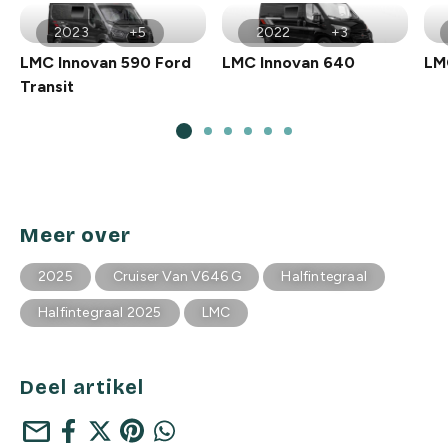
2023
+5
2022
+3
LMC Innovan 590 Ford
LMC Innovan 640
LM
Transit
Meer over
2025
Cruiser Van V646 G
Halfintegraal
Halfintegraal 2025
LMC
Deel artikel
mail