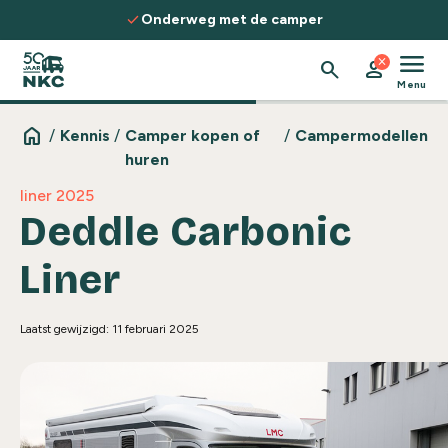
Spring naar de inhoud
check
e camper
Ontdek routes, kennis & in
menu
close
search
person
Menu
home
/
Kennis
/
Camper kopen of
/
Campermodellen
huren
liner 2025
Deddle Carbonic
Liner
Laatst gewijzigd: 11 februari 2025