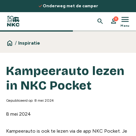
Spring naar de inhoud
check
Onderweg met de camper
menu
close
search
person
Menu
home
/
Inspiratie
Kampeerauto lezen
in NKC Pocket
Gepubliceerd op: 8 mei 2024
8 mei 2024
Kampeerauto is ook te lezen via de app NKC Pocket. Je