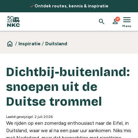
Spring naar de inhoud
check
Ontdek routes, kennis & inspiratie
menu
close
search
person
Menu
home
/
Inspiratie
/
Duitsland
Dichtbij-buitenland:
snoepen uit de
Duitse trommel
Laatst gewijzigd: 2 juli 2026
We rijden op een zomerdag enthousiast naar de Eifel, in
Duitsland
, waar we al na een paar uur aankomen. Niks mis
met Nederland, maar dat bergachtige met piepkleine