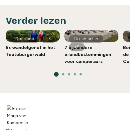
Verder lezen
Duitsland
+3
Denemarken
+9
5x wandelgenot in het
7 bijzondere
Be
Teutoburgerwald
eilandbestemmingen
de
voor camperaars
Co