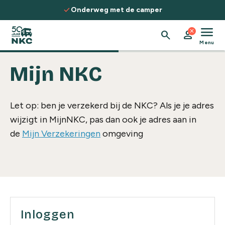
Spring naar de inhoud
check
Onderweg met de camper
menu
close
search
person
Menu
Mijn NKC
Let op: ben je verzekerd bij de NKC? Als je je adres
wijzigt in MijnNKC, pas dan ook je adres aan in
de
Mijn Verzekeringen
omgeving
Inloggen