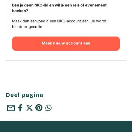
Ben je geen NKC-lid en wil je een reis of evenement
boeken?
Maak dan eenvoudig een NKC-account aan. Je wordt
hierdoor geen lid.
Maak nieuw account aan
Deel pagina
mail