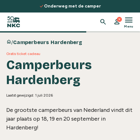
Spring naar de inhoud
check
Onderweg met de camper
menu
close
search
person
Menu
home
/
Camperbeurs Hardenberg
Gratis ticket cadeau
Camperbeurs
Hardenberg
Laatst gewijzigd: 1 juli 2026
De grootste camperbeurs van Nederland vindt dit
jaar plaats op 18, 19 en 20 september in
Hardenberg
!